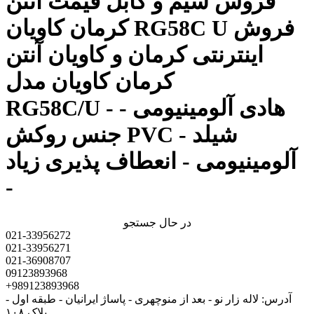
فروش سیم و کابل قیمت آنتن
کرمان کاویان RG58C U فروش
اینترنتی کرمان و کاویان آنتن
کرمان کاویان مدل
RG58C/U - هادی آلومینیومی -
جنس روکش PVC - شیلد
آلومینیومی - انعطاف پذیری زیاد
-
در حال جستجو
021-33956272
021-33956271
021-36908707
09123893968
+989123893968
آدرس: لاله زار نو - بعد از منوچهری - پاساژ ایرانیان - طبقه اول -
پلاک ۱۰۸