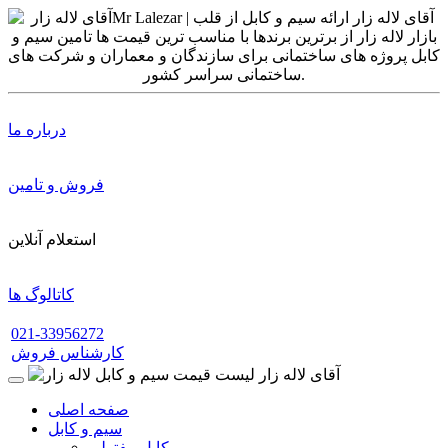
درباره ما
فروش و تامین
استعلام آنلاین
کاتالوگ ها
021-33956272
کارشناس فروش
صفحه اصلی
سیم و کابل
کابل مفتولی