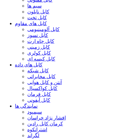
سیم ها
کابل نایلون
کابل تخت
کابل های مقاوم
کابل آلومینیومی
کابل نسوز
کابل چاه ارت
کابل زمینی
کابل کولری
کابل کیسه ای
کابل های داده
کابل شبکه
کابل مخابراتی
آنتن و کابل هوایی
کابل کواکسیال
کابل فرمان
کابل آیفونی
نمایندگی ها
سیمپود
افشار نژاد خراسان
کرمان کابل رادین
اشترانکوه
لگراند