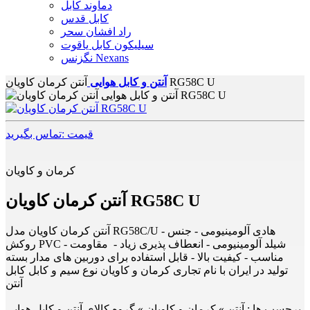
دماوند کابل
کابل قدس
راد افشان سحر
سیلیکون کابل یاقوت
نگزنس Nexans
آنتن کرمان کاویان RG58C U
آنتن و کابل هوایی
قیمت :تماس بگیرید
کرمان و کاویان
آنتن کرمان کاویان RG58C U
آنتن کرمان کاویان مدل RG58C/U - هادی آلومینیومی - جنس
روکش PVC - شیلد آلومینیومی - انعطاف پذیری زیاد - مقاومت
مناسب - کیفیت بالا - قابل استفاده برای دوربین های مدار بسته
تولید در ایران با نام تجاری کرمان و کاویان نوع سیم و کابل کابل
آنتن
برچسب ها :
آنتن » کرمان و کاویان » گروه کالای آنتن و کابل هوایی