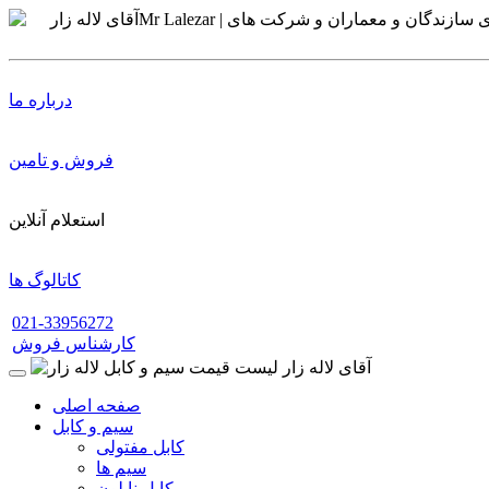
درباره ما
فروش و تامین
استعلام آنلاین
کاتالوگ ها
021-33956272
کارشناس فروش
صفحه اصلی
سیم و کابل
کابل مفتولی
سیم ها
کابل نایلون