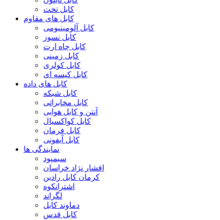
کابل تخت
کابل های مقاوم
کابل آلومینیومی
کابل نسوز
کابل چاه ارت
کابل زمینی
کابل کولری
کابل کیسه ای
کابل های داده
کابل شبکه
کابل مخابراتی
آنتن و کابل هوایی
کابل کواکسیال
کابل فرمان
کابل آیفونی
نمایندگی ها
سیمپود
افشار نژاد خراسان
کرمان کابل رادین
اشترانکوه
لگراند
دماوند کابل
کابل قدس