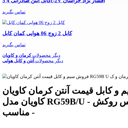
کابل آنتن صادراتی 4 5c-2V افشار نژاد خراسان
تماس بگیرید
کابل 2 زوج 06 هوایی کمان کابل
تماس بگیرید
دیگر محصولات
کرمان و کاویان
دیگر محصولات
آنتن و کابل هوایی
 آنتن کرمان کاویان RG59B U فروش اینترنتی کرمان و کاویان آنتن کرمان
کاویان مدل RG59B/U - هادی مسی - جنس روکش PVC - شیلد مسی - انعطاف پذیری زیاد - مقاومت
مناسب -