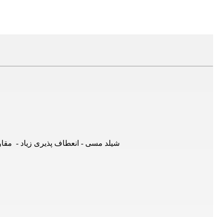
آنتن کرمان کاویان مدل RG59B/U - هادی مسی - جنس روکش PVC -