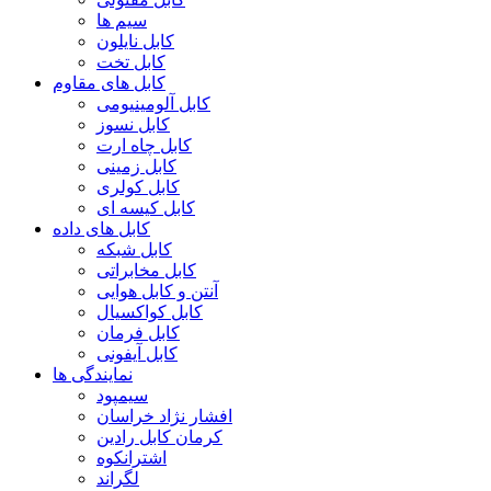
سیم ها
کابل نایلون
کابل تخت
کابل های مقاوم
کابل آلومینیومی
کابل نسوز
کابل چاه ارت
کابل زمینی
کابل کولری
کابل کیسه ای
کابل های داده
کابل شبکه
کابل مخابراتی
آنتن و کابل هوایی
کابل کواکسیال
کابل فرمان
کابل آیفونی
نمایندگی ها
سیمپود
افشار نژاد خراسان
کرمان کابل رادین
اشترانکوه
لگراند