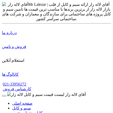
درباره ما
فروش و تامین
استعلام آنلاین
کاتالوگ ها
021-33956272
کارشناس فروش
صفحه اصلی
سیم و کابل
کابل مفتولی