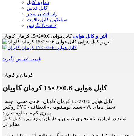
دماوند کابل
کابل قدس
راد افشان سحر
سیلیکون کابل یاقوت
نگزنس Nexans
آنتن و کابل هوایی
کابل هوایی 0.6×2×15 کرمان کاویان
قیمت :تماس بگیرید
کرمان و کاویان
کابل هوایی 0.6×2×15 کرمان کاویان
کابل هوایی 0.6×2×15 کرمان کاویان - هادی مسی - جنس
روکش PVC - تحمل دمای بالا - شیلد آلومینیومی - انعطاف
پذیری کم - مقاومت زیاد
تولید در ایران با نام تجاری کرمان و کاویان نوع سیم و کابل کابل
مخابراتی
برچسب ها :
کابل » کرمان و کاویان » گروه کالای آنتن و کابل هوایی