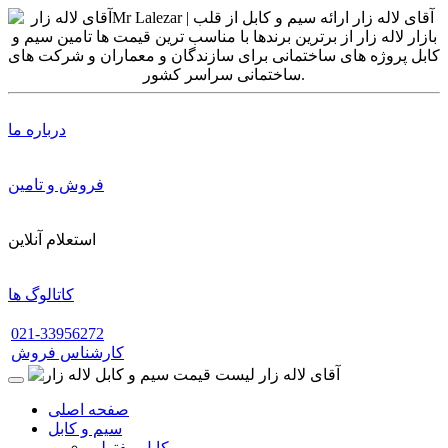
درباره ما
فروش و تامین
استعلام آنلاین
کاتالوگ ها
021-33956272
کارشناس فروش
صفحه اصلی
سیم و کابل
کابل مفتولی