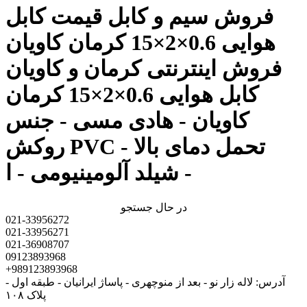
فروش سیم و کابل قیمت کابل
هوایی 0.6×2×15 کرمان کاویان
فروش اینترنتی کرمان و کاویان
کابل هوایی 0.6×2×15 کرمان
کاویان - هادی مسی - جنس
روکش PVC - تحمل دمای بالا
- شیلد آلومینیومی - ا
در حال جستجو
021-33956272
021-33956271
021-36908707
09123893968
+989123893968
آدرس: لاله زار نو - بعد از منوچهری - پاساژ ایرانیان - طبقه اول -
پلاک ۱۰۸