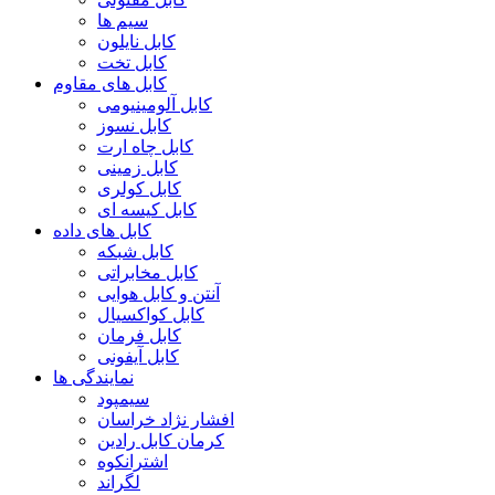
سیم ها
کابل نایلون
کابل تخت
کابل های مقاوم
کابل آلومینیومی
کابل نسوز
کابل چاه ارت
کابل زمینی
کابل کولری
کابل کیسه ای
کابل های داده
کابل شبکه
کابل مخابراتی
آنتن و کابل هوایی
کابل کواکسیال
کابل فرمان
کابل آیفونی
نمایندگی ها
سیمپود
افشار نژاد خراسان
کرمان کابل رادین
اشترانکوه
لگراند