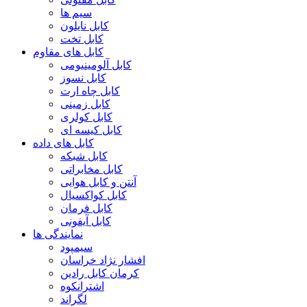
سیم ها
کابل نایلون
کابل تخت
کابل های مقاوم
کابل آلومینیومی
کابل نسوز
کابل چاه ارت
کابل زمینی
کابل کولری
کابل کیسه ای
کابل های داده
کابل شبکه
کابل مخابراتی
آنتن و کابل هوایی
کابل کواکسیال
کابل فرمان
کابل آیفونی
نمایندگی ها
سیمپود
افشار نژاد خراسان
کرمان کابل رادین
اشترانکوه
لگراند