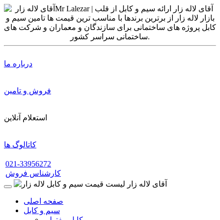
درباره ما
فروش و تامین
استعلام آنلاین
کاتالوگ ها
021-33956272
کارشناس فروش
صفحه اصلی
سیم و کابل
کابل مفتولی