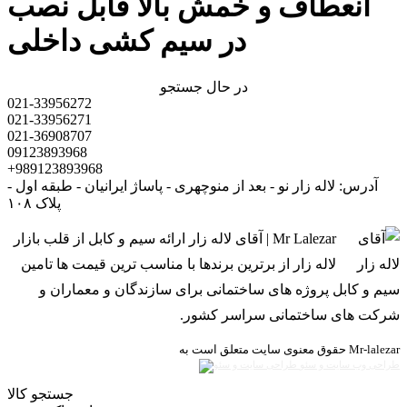
انعطاف و خمش بالا قابل نصب
در سیم کشی داخلی
در حال جستجو
021-33956272
021-33956271
021-36908707
09123893968
+989123893968
آدرس: لاله زار نو - بعد از منوچهری - پاساژ ایرانیان - طبقه اول -
پلاک ۱۰۸
Mr Lalezar | آقای لاله زار ارائه سیم و کابل از قلب بازار
لاله زار از برترین برندها با مناسب ترین قیمت ها تامین
سیم و کابل پروژه های ساختمانی برای سازندگان و معماران و
شرکت های ساختمانی سراسر کشور.
حقوق معنوی سایت متعلق است به Mr-lalezar
طراحی وب سایت و سئو
جستجو کالا