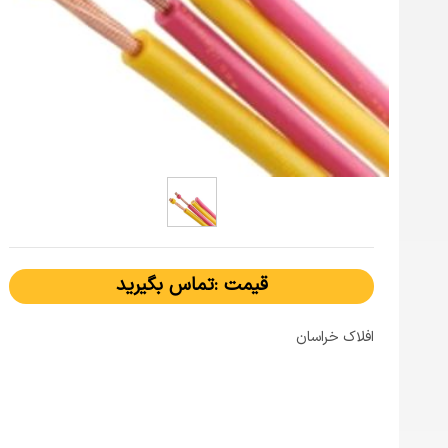
قیمت :تماس بگیرید
افلاک خراسان