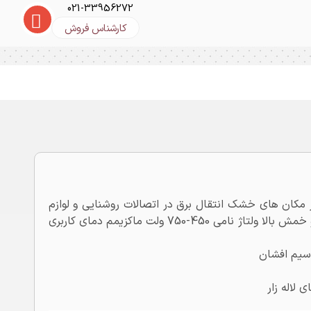
021-33956272
کارشناس فروش
×1 مناسب برای تعبیه در مکان های خشک انتقال برق در اتصالات روشنایی و لوازم
برقی جنس هادی از مس آنیل شده گروه 5 دارای انعطاف و خمش بالا ولتاژ نامی 450-750 ولت ماکزیمم دمای کاربری
 سیم افشان
 لاله زار