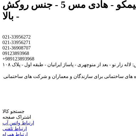
سیمکو - هادی مس 5 - جنس روکش PVC - اندازه سیم 16 - تحمل دما تا 70 درجه سانتی گراد - کیفیت
بالا -
021-33956272
021-33956271
021-36908707
09123893968
+989123893968
لاله زار نو - بعد از منوچهری - پاساژ ایرانیان - طبقه اول - پلاک ۱۰۸
کابل پروژه های ساختمانی برای سازندگان و معماران و شرکت های ساختمانی
جستجو کالا
اشتراک صفحه
ارتباط واتس آپ
ارتباط تلفنی
ارتباط همراه