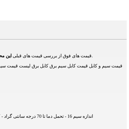
در بازار و تامین کنندگان دیگر است و برای اطلاع از حدود قیمت ها است و ممکن است هم اکنون این محصول دارای قیمت جدید باشد.
قیمت های فوق از بررسی قیمت های قبلی
این م
قیمت سیم و کابل قیمت کابل سیم برق کابل برق لیست قیمت سیم و 
سیم افشان سایز 16 سیمکو - هادی مس 5 - جنس روکش PVC - اندازه سیم 16 - تحمل دما تا 70 درجه سانتی گراد - کیفیت بالا - انعطاف پذیری زیاد - قیمت مناسب - (قیمت بر اساس یک متر)