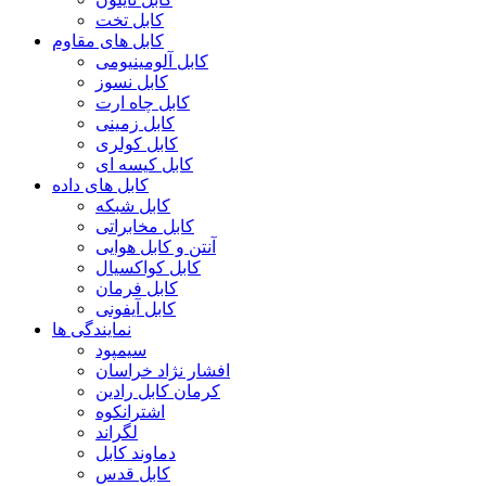
کابل تخت
کابل های مقاوم
کابل آلومینیومی
کابل نسوز
کابل چاه ارت
کابل زمینی
کابل کولری
کابل کیسه ای
کابل های داده
کابل شبکه
کابل مخابراتی
آنتن و کابل هوایی
کابل کواکسیال
کابل فرمان
کابل آیفونی
نمایندگی ها
سیمپود
افشار نژاد خراسان
کرمان کابل رادین
اشترانکوه
لگراند
دماوند کابل
کابل قدس