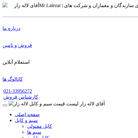
درباره ما
فروش و تامین
استعلام آنلاین
کاتالوگ ها
021-33956272
کارشناس فروش
صفحه اصلی
سیم و کابل
کابل مفتولی
سیم ها
کابل نایلون