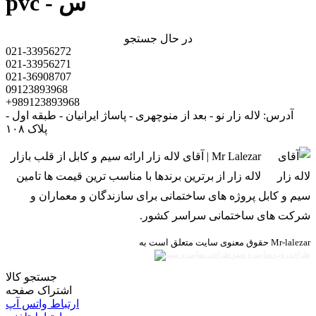
pvc - س
در حال جستجو
021-33956272
021-33956271
021-36908707
09123893968
+989123893968
آدرس: لاله زار نو - بعد از منوچهری - پاساژ ایرانیان - طبقه اول -
پلاک ۱۰۸
Mr Lalezar | آقای لاله زار ارائه سیم و کابل از قلب بازار
لاله زار از برترین برندها با مناسب ترین قیمت ها تامین
سیم و کابل پروژه های ساختمانی برای سازندگان و معماران و
شرکت های ساختمانی سراسر کشور.
حقوق معنوی سایت متعلق است به Mr-lalezar
طراحی وب سایت و سئو
جستجو کالا
اشتراک صفحه
ارتباط واتس آپ