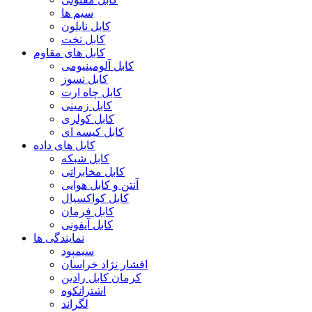
سیم ها
کابل نایلون
کابل تخت
کابل های مقاوم
کابل آلومینیومی
کابل نسوز
کابل چاه ارت
کابل زمینی
کابل کولری
کابل کیسه ای
کابل های داده
کابل شبکه
کابل مخابراتی
آنتن و کابل هوایی
کابل کواکسیال
کابل فرمان
کابل آیفونی
نمایندگی ها
سیمپود
افشار نژاد خراسان
کرمان کابل رادین
اشترانکوه
لگراند