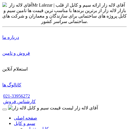
درباره ما
فروش و تامین
استعلام آنلاین
کاتالوگ ها
021-33956272
کارشناس فروش
صفحه اصلی
سیم و کابل
کابل مفتولی