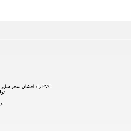
سیم افشان 1x50 راد افشان سحر سایز 50 افشان هادی مسی کلاس 5 استاندارد ملی عایق PVC
تول
بر