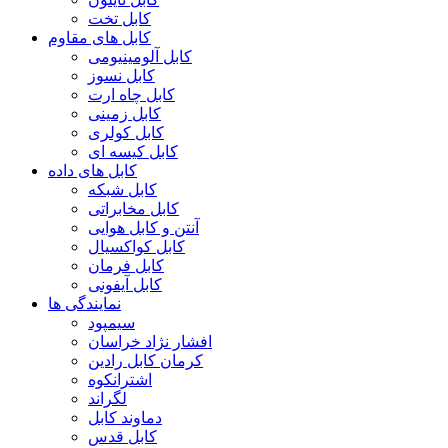
کابل تخت
کابل های مقاوم
کابل آلومینیومی
کابل نسوز
کابل چاه ارت
کابل زمینی
کابل کولری
کابل کیسه ای
کابل های داده
کابل شبکه
کابل مخابراتی
آنتن و کابل هوایی
کابل کواکسیال
کابل فرمان
کابل آیفونی
نمایندگی ها
سیمپود
افشار نژاد خراسان
کرمان کابل رادین
اشترانکوه
لگراند
دماوند کابل
کابل قدس