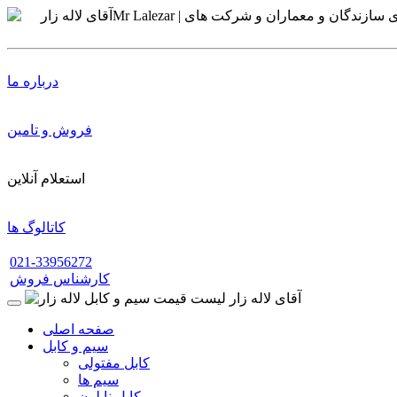
درباره ما
فروش و تامین
استعلام آنلاین
کاتالوگ ها
021-33956272
کارشناس فروش
صفحه اصلی
سیم و کابل
کابل مفتولی
سیم ها
کابل نایلون