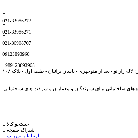
021-33956272
021-33956271
021-36908707
09123893968
+989123893968
لاله زار نو - بعد از منوچهری - پاساژ ایرانیان - طبقه اول - پلاک ۱۰۸
کابل پروژه های ساختمانی برای سازندگان و معماران و شرکت های ساختمانی
جستجو کالا
اشتراک صفحه
ارتباط واتس آپ