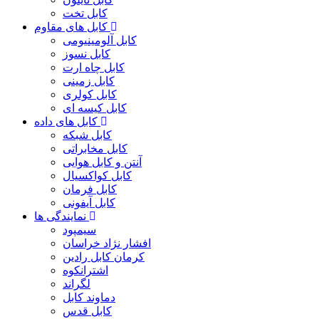
کابل تخت
کابل های مقاوم
کابل آلومینیومی
کابل نسوز
کابل چاه ارت
کابل زمینی
کابل کولری
کابل کیسه ای
کابل های داده
کابل شبکه
کابل مخابراتی
آنتن و کابل هوایی
کابل کواکسیال
کابل فرمان
کابل آیفونی
نمایندگی ها
سیمپود
افشار نژاد خراسان
کرمان کابل رادین
اشترانکوه
لگراند
دماوند کابل
کابل قدس