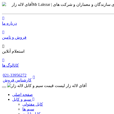
درباره ما
فروش و تامین
استعلام آنلاین
کاتالوگ ها
021-33956272
کارشناس فروش
صفحه اصلی
سیم و کابل
کابل مفتولی
سیم ها
کابل نایلون