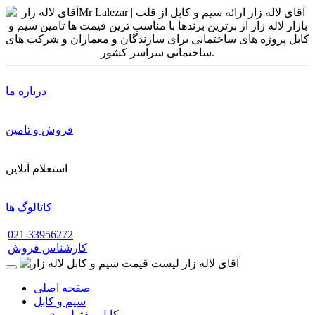
درباره ما
فروش و تامین
استعلام آنلاین
کاتالوگ ها
021-33956272
کارشناس فروش
صفحه اصلی
سیم و کابل
کابل مفتولی