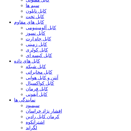
سیم ها
کابل نایلون
کابل تخت
کابل های مقاوم
کابل آلومینیومی
کابل نسوز
کابل چاه ارت
کابل زمینی
کابل کولری
کابل کیسه ای
کابل های داده
کابل شبکه
کابل مخابراتی
آنتن و کابل هوایی
کابل کواکسیال
کابل فرمان
کابل آیفونی
نمایندگی ها
سیمپود
افشار نژاد خراسان
کرمان کابل رادین
اشترانکوه
لگراند