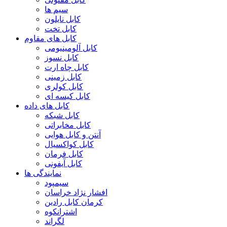
سیم ها
کابل نایلون
کابل تخت
کابل های مقاوم
کابل آلومینیومی
کابل نسوز
کابل چاه ارت
کابل زمینی
کابل کولری
کابل کیسه ای
کابل های داده
کابل شبکه
کابل مخابراتی
آنتن و کابل هوایی
کابل کواکسیال
کابل فرمان
کابل آیفونی
نمایندگی ها
سیمپود
افشار نژاد خراسان
کرمان کابل رادین
اشترانکوه
لگراند