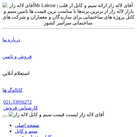
درباره ما
فروش و تامین
استعلام آنلاین
کاتالوگ ها
021-33956272
کارشناس فروش
صفحه اصلی
سیم و کابل
کابل مفتولی