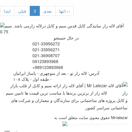
انتها ››
بعدی
3
قبلی
ابتدا
در حال جستجو
021-33956272
021-33956271
021-36908707
09123893968
+989123893968
آدرس: لاله زار نو - بعد از منوچهری - پاساژ ایرانیان
- طبقه اول - پلاک ۱۰۸
Mr Lalezar | آقای لاله زار ارائه سیم و کابل از قلب بازار
لاله زار از برترین برندها با مناسب ترین قیمت ها تامین سیم
و کابل پروژه های ساختمانی برای سازندگان و معماران و شرکت های
ساختمانی سراسر کشور.
حقوق معنوی سایت متعلق است به Mr-lalezar
طراحی وب سایت و سئو