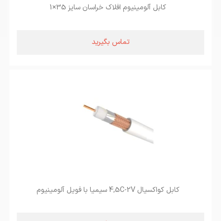
کابل آلومینیوم افلاک خراسان سایز 35×1
تماس بگیرید
کابل کواکسیال 4,5C-2V سیمیا با فویل آلومینیوم