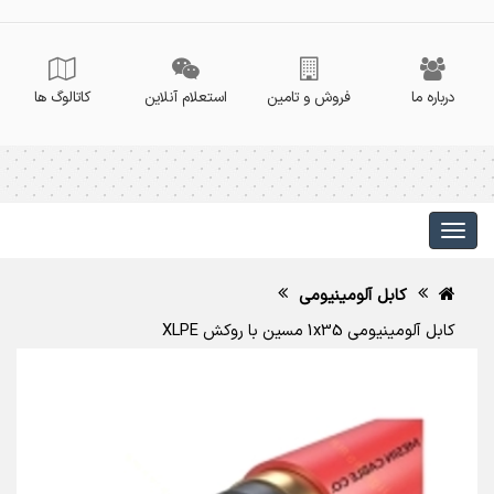
درباره ما
فروش و تامین
استعلام آنلاین
کاتالوگ ها
کابل آلومینیومی
کابل آلومینیومی 1x35 مسین با روکش XLPE