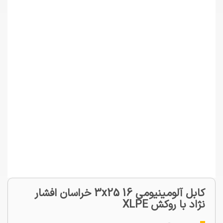
کابل آلومینیومی 3x25 16 خراسان افشار
نژاد با روکش XLPE