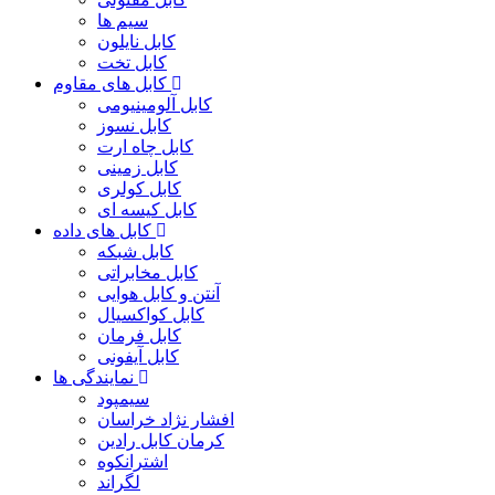
سیم ها
کابل نایلون
کابل تخت
کابل های مقاوم
کابل آلومینیومی
کابل نسوز
کابل چاه ارت
کابل زمینی
کابل کولری
کابل کیسه ای
کابل های داده
کابل شبکه
کابل مخابراتی
آنتن و کابل هوایی
کابل کواکسیال
کابل فرمان
کابل آیفونی
نمایندگی ها
سیمپود
افشار نژاد خراسان
کرمان کابل رادین
اشترانکوه
لگراند