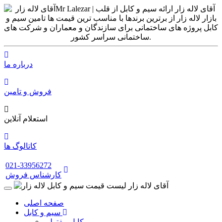
درباره ما
فروش و تامین
استعلام آنلاین
کاتالوگ ها
021-33956272
کارشناس فروش
صفحه اصلی
سیم و کابل
کابل مفتولی