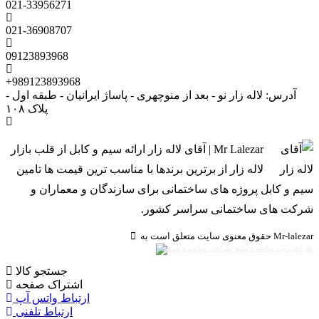
021-33956271
021-36908707
09123893968
+989123893968
آدرس: لاله زار نو - بعد از منوچهری - پاساژ ایرانیان - طبقه اول -
پلاک ۱۰۸
Mr Lalezar | آقای لاله زار ارائه سیم و کابل از قلب بازار
لاله زار از برترین برندها با مناسب ترین قیمت ها تامین
سیم و کابل پروژه های ساختمانی برای سازندگان و معماران و
شرکت های ساختمانی سراسر کشور.
حقوق معنوی سایت متعلق است به Mr-lalezar
طراحی وب سایت و سئو
جستجو کالا
اشتراک صفحه
ارتباط واتس آپ
ارتباط تلفنی