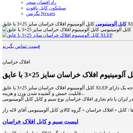
راد افشان سحر
سیلیکون کابل یاقوت
نگزنس Nexans
ن سایز 25×3 با عایق XLEP
کابل آلومینیومی
قیمت :تماس بگیرید
افلاک خراسان
کابل آلومینیوم افلاک خراسان سایز 25×3 با عایق XLEP عمر مفید طولانی هدایت مطلوب جریان برق شکل دهی آسان در محیط های تنگ ﻣﻘﺎﻭم در برابر ﺧﻮﺭﺩگی و سایش تولید با مواد اولیه درجه یک دارای
قابلیت خمش و کشیده شدن وزن و هزینه...
در ایران با نام تجاری افلاک خراسان نوع سیم و کابل کابل آلومینیومی
 :
کابل » افلاک خراسان » گروه کالای کابل آلومینیومی آقای لاله زار
لیست سیم و کابل افلاک خراسان