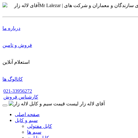
درباره ما
فروش و تامین
استعلام آنلاین
کاتالوگ ها
021-33956272
کارشناس فروش
صفحه اصلی
سیم و کابل
کابل مفتولی
سیم ها
کابل نایلون