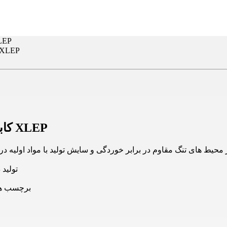
کابل آلومینیوم افلاک خراسا
کابل آلومینیوم افلاک خراسان سایز 25×3 با عایق XLEP
تولید 
برچسب ها