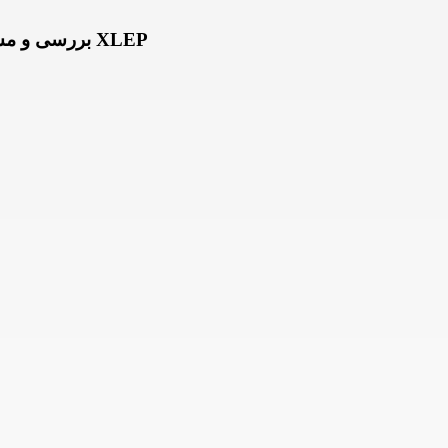
بررسی و مشخصات کابل آلومینیوم افلاک خراسان سایز 25×3 با عایق XLEP