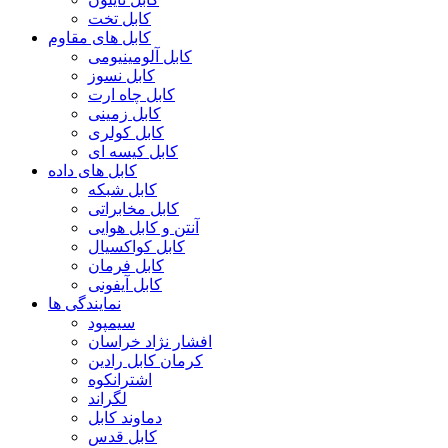
کابل تخت
کابل های مقاوم
کابل آلومینیومی
کابل نسوز
کابل چاه ارت
کابل زمینی
کابل کولری
کابل کیسه ای
کابل های داده
کابل شبکه
کابل مخابراتی
آنتن و کابل هوایی
کابل کواکسیال
کابل فرمان
کابل آیفونی
نمایندگی ها
سیمپود
افشار نژاد خراسان
کرمان کابل رادین
اشترانکوه
لگراند
دماوند کابل
کابل قدس