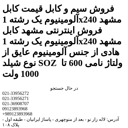
فروش سیم و کابل قیمت کابل
آلومینیوم یک رشته 1x240 مشهد
فروش اینترنتی مشهد کابل
آلومینیوم یک رشته 1x240 مشهد
هادی از جنس آلومینیوم عایق از
نوع شیلد SOZ ولتاژ نامی 600 تا
1000 ولت
در حال جستجو
021-33956272
021-33956271
021-36908707
09123893968
+989123893968
آدرس: لاله زار نو - بعد از منوچهری - پاساژ ایرانیان - طبقه اول -
پلاک ۱۰۸