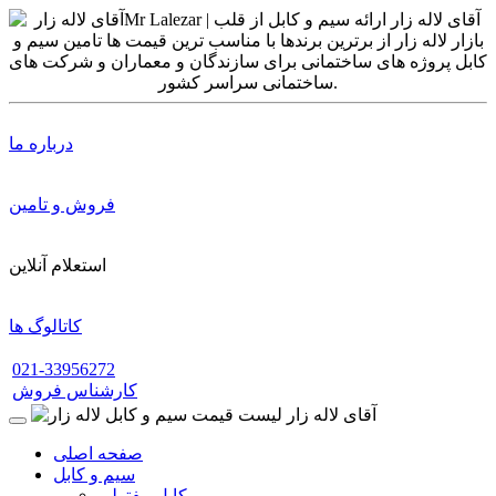
درباره ما
فروش و تامین
استعلام آنلاین
کاتالوگ ها
021-33956272
کارشناس فروش
صفحه اصلی
سیم و کابل
کابل مفتولی