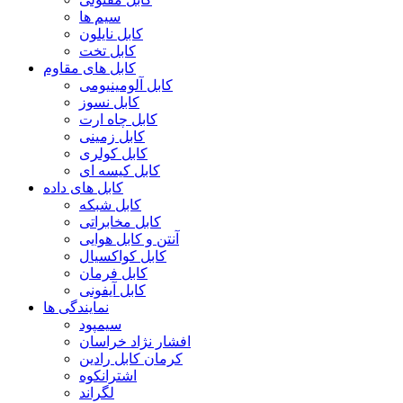
سیم ها
کابل نایلون
کابل تخت
کابل های مقاوم
کابل آلومینیومی
کابل نسوز
کابل چاه ارت
کابل زمینی
کابل کولری
کابل کیسه ای
کابل های داده
کابل شبکه
کابل مخابراتی
آنتن و کابل هوایی
کابل کواکسیال
کابل فرمان
کابل آیفونی
نمایندگی ها
سیمپود
افشار نژاد خراسان
کرمان کابل رادین
اشترانکوه
لگراند