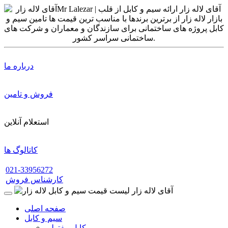
درباره ما
فروش و تامین
استعلام آنلاین
کاتالوگ ها
021-33956272
کارشناس فروش
صفحه اصلی
سیم و کابل
کابل مفتولی