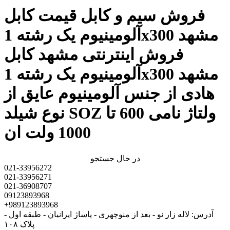
فروش سیم و کابل قیمت کابل
آلومینیوم یک رشته 1x300 مشهد
فروش اینترنتی مشهد کابل
آلومینیوم یک رشته 1x300 مشهد
هادی از جنس آلومینیوم عایق از
نوع شیلد SOZ ولتاژ نامی 600 تا
1000 ولت ان
در حال جستجو
021-33956272
021-33956271
021-36908707
09123893968
+989123893968
آدرس: لاله زار نو - بعد از منوچهری - پاساژ ایرانیان - طبقه اول -
پلاک ۱۰۸