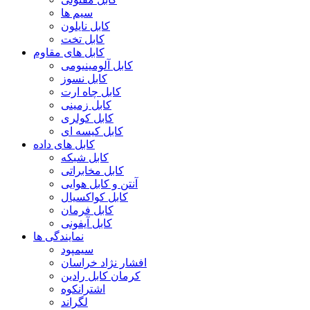
سیم ها
کابل نایلون
کابل تخت
کابل های مقاوم
کابل آلومینیومی
کابل نسوز
کابل چاه ارت
کابل زمینی
کابل کولری
کابل کیسه ای
کابل های داده
کابل شبکه
کابل مخابراتی
آنتن و کابل هوایی
کابل کواکسیال
کابل فرمان
کابل آیفونی
نمایندگی ها
سیمپود
افشار نژاد خراسان
کرمان کابل رادین
اشترانکوه
لگراند