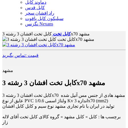
دماوند کابل
کابل قدس
راد افشان سحر
سیلیکون کابل یاقوت
نگزنس Nexans
کابل تخت افشان 3 رشته 3x70 مشهد
کابل تخت
قیمت :تماس بگیرید
مشهد
کابل تخت افشان 3 رشته 3x70 مشهد
کابل تخت افشان 3 رشته 3x70 مشهد هادی از جنس مس آنیل شده
عایق از نوع PVC ولتاژ اسمی 1/0.6 Kv اندازه 3x70 (mm2)
تولید در ایران با نام تجاری مشهد نوع سیم و کابل کابل افشان
برچسب ها :
کابل » کابل مشهد » گروه کالای کابل تخت آقای لاله
زار