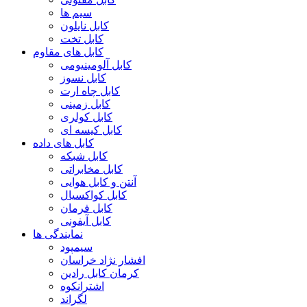
سیم ها
کابل نایلون
کابل تخت
کابل های مقاوم
کابل آلومینیومی
کابل نسوز
کابل چاه ارت
کابل زمینی
کابل کولری
کابل کیسه ای
کابل های داده
کابل شبکه
کابل مخابراتی
آنتن و کابل هوایی
کابل کواکسیال
کابل فرمان
کابل آیفونی
نمایندگی ها
سیمپود
افشار نژاد خراسان
کرمان کابل رادین
اشترانکوه
لگراند