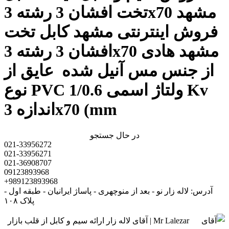
تخت افشان 3 رشته 3x70 مشهد
فروش اینترنتی مشهد کابل تخت
افشان 3 رشته 3x70 مشهد هادی
از جنس مس آنیل شده عایق از
نوع PVC ولتاژ اسمی 1/0.6 Kv
اندازه 3x70 (mm
در حال جستجو
021-33956272
021-33956271
021-36908707
09123893968
+989123893968
آدرس: لاله زار نو - بعد از منوچهری - پاساژ ایرانیان - طبقه اول -
پلاک ۱۰۸
Mr Lalezar | آقای لاله زار ارائه سیم و کابل از قلب بازار