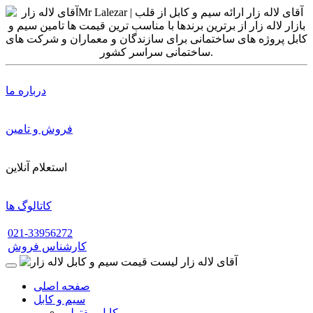
درباره ما
فروش و تامین
استعلام آنلاین
کاتالوگ ها
021-33956272
کارشناس فروش
صفحه اصلی
سیم و کابل
کابل مفتولی