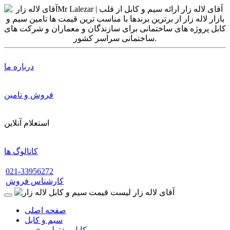
درباره ما
فروش و تامین
استعلام آنلاین
کاتالوگ ها
021-33956272
کارشناس فروش
صفحه اصلی
سیم و کابل
کابل مفتولی