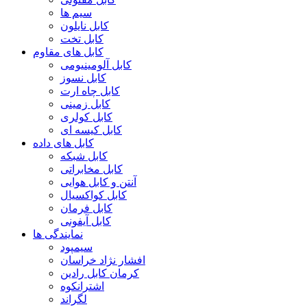
سیم ها
کابل نایلون
کابل تخت
کابل های مقاوم
کابل آلومینیومی
کابل نسوز
کابل چاه ارت
کابل زمینی
کابل کولری
کابل کیسه ای
کابل های داده
کابل شبکه
کابل مخابراتی
آنتن و کابل هوایی
کابل کواکسیال
کابل فرمان
کابل آیفونی
نمایندگی ها
سیمپود
افشار نژاد خراسان
کرمان کابل رادین
اشترانکوه
لگراند