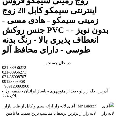
زوج زمینی سیمکو فروش
اینترنتی سیمکو کابل 20 زوج
زمینی سیمکو - هادی مسی -
جنس روکش PVC - بدون نویز -
انعطاف پذیری بالا - رنگ بدنه
طوسی - دارای محافظ آلو
در حال جستجو
021-33956272
021-33956271
021-36908707
09123893968
+989123893968
آدرس: لاله زار نو - بعد از منوچهری - پاساژ ایرانیان - طبقه اول -
پلاک ۱۰۸
Mr Lalezar | آقای لاله زار ارائه سیم و کابل از قلب بازار
لاله زار از برترین برندها با مناسب ترین قیمت ها تامین