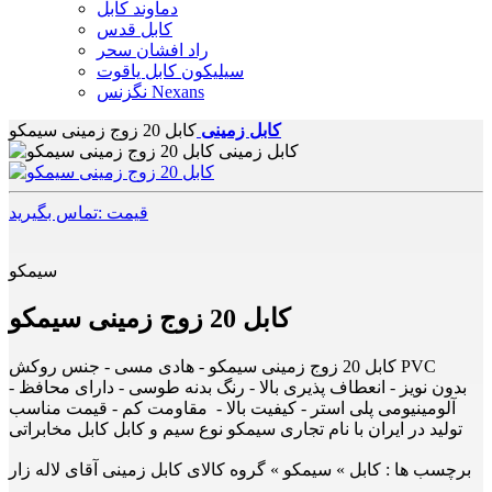
دماوند کابل
کابل قدس
راد افشان سحر
سیلیکون کابل یاقوت
نگزنس Nexans
کابل زمینی
کابل 20 زوج زمینی سیمکو
قیمت :تماس بگیرید
سیمکو
کابل 20 زوج زمینی سیمکو
کابل 20 زوج زمینی سیمکو - هادی مسی - جنس روکش PVC
- بدون نویز - انعطاف پذیری بالا - رنگ بدنه طوسی - دارای محافظ
آلومینیومی پلی استر - کیفیت بالا - مقاومت کم - قیمت مناسب
تولید در ایران با نام تجاری سیمکو نوع سیم و کابل کابل مخابراتی
برچسب ها :
کابل » سیمکو » گروه کالای کابل زمینی آقای لاله زار