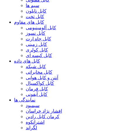
سیم ها
کابل نایلون
کابل تخت
کابل های مقاوم
کابل آلومینیومی
کابل نسوز
کابل چاه ارت
کابل زمینی
کابل کولری
کابل کیسه ای
کابل های داده
کابل شبکه
کابل مخابراتی
آنتن و کابل هوایی
کابل کواکسیال
کابل فرمان
کابل آیفونی
نمایندگی ها
سیمپود
افشار نژاد خراسان
کرمان کابل رادین
اشترانکوه
لگراند