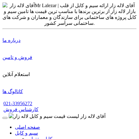
درباره ما
فروش و تامین
استعلام آنلاین
کاتالوگ ها
021-33956272
کارشناس فروش
صفحه اصلی
سیم و کابل
کابل مفتولی