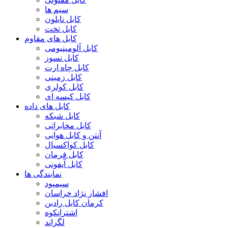
سیم ها
کابل نایلون
کابل تخت
کابل های مقاوم
کابل آلومینیومی
کابل نسوز
کابل چاه ارت
کابل زمینی
کابل کولری
کابل کیسه ای
کابل های داده
کابل شبکه
کابل مخابراتی
آنتن و کابل هوایی
کابل کواکسیال
کابل فرمان
کابل آیفونی
نمایندگی ها
سیمپود
افشار نژاد خراسان
کرمان کابل رادین
اشترانکوه
لگراند