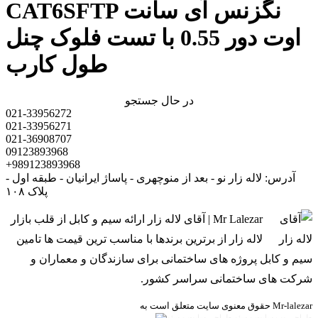
CAT6SFTP نگزنس آی سانت
اوت دور 0.55 با تست فلوک چنل
طول کارب
در حال جستجو
021-33956272
021-33956271
021-36908707
09123893968
+989123893968
آدرس: لاله زار نو - بعد از منوچهری - پاساژ ایرانیان - طبقه اول -
پلاک ۱۰۸
Mr Lalezar | آقای لاله زار ارائه سیم و کابل از قلب بازار
لاله زار از برترین برندها با مناسب ترین قیمت ها تامین
سیم و کابل پروژه های ساختمانی برای سازندگان و معماران و
شرکت های ساختمانی سراسر کشور.
حقوق معنوی سایت متعلق است به Mr-lalezar
طراحی وب سایت و سئو