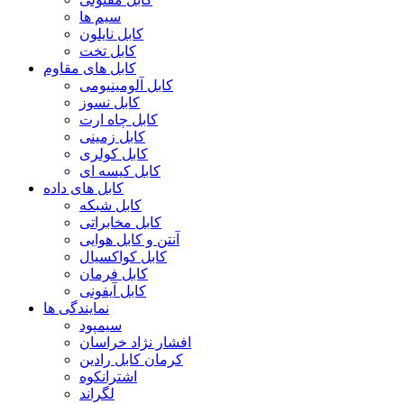
سیم ها
کابل نایلون
کابل تخت
کابل های مقاوم
کابل آلومینیومی
کابل نسوز
کابل چاه ارت
کابل زمینی
کابل کولری
کابل کیسه ای
کابل های داده
کابل شبکه
کابل مخابراتی
آنتن و کابل هوایی
کابل کواکسیال
کابل فرمان
کابل آیفونی
نمایندگی ها
سیمپود
افشار نژاد خراسان
کرمان کابل رادین
اشترانکوه
لگراند