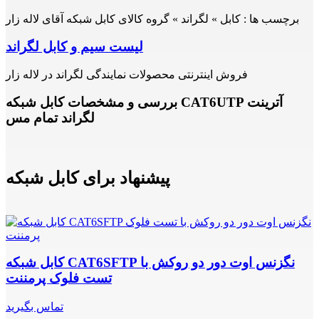
برچسب ها :
کابل » لگراند » گروه کالای کابل شبکه آقای لاله زار
لیست سیم و کابل لگراند
فروش اینترنتی محصولات نمایندگی لگراند در لاله زار
بررسی و مشخصات کابل شبکه CAT6UTP آترینت
لگراند تمام مس
پیشنهاد برای کابل شبکه
کابل شبکه CAT6SFTP نگزنس اوت دور دو روکش با
تست فلوک پرمننت
تماس بگیرید