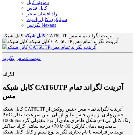
دماوند کابل
کابل قدس
راد افشان سحر
سیلیکون کابل یاقوت
نگزنس Nexans
کابل شبکه CAT6UTP آترینت لگراند تمام مس
کابل شبکه
قیمت :تماس بگیرید
لگراند
کابل شبکه CAT6UTP آترینت لگراند تمام
مس
کابل شبکه CAT6UTP آترینت لگراند تمام مس جنس روکش از
PVC جنس هادی از مس جنس عایق از پلی اتیلن سرعت انتقال
1000mb/s شکل ظاهری هادی از نوع مفتولی گرد (re) رنگ کابل آبی
محدوده دمای کارکرد 30- تا 70+ درجه سانتی گراد حداکثر...
تولید در فرانسه با نام تجاری لگراند نوع سیم و کابل کابل شبکه