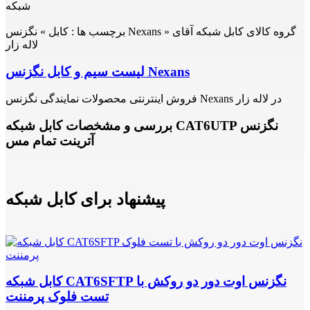
شبکه
برچسب ها :
کابل » نگزنس Nexans » گروه کالای کابل شبکه آقای
لاله زار
لیست سیم و کابل نگزنس Nexans
فروش اینترنتی محصولات نمایندگی نگزنس Nexans در لاله زار
بررسی و مشخصات کابل شبکه CAT6UTP نگزنس
آترینت تمام مس
پیشنهاد برای کابل شبکه
کابل شبکه CAT6SFTP نگزنس اوت دور دو روکش با
تست فلوک پرمننت