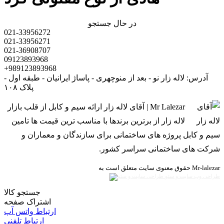
در حال جستجو
021-33956272
021-33956271
021-36908707
09123893968
+989123893968
آدرس: لاله زار نو - بعد از منوچهری - پاساژ ایرانیان - طبقه اول -
پلاک ۱۰۸
Mr Lalezar | آقای لاله زار ارائه سیم و کابل از قلب بازار
لاله زار از برترین برندها با مناسب ترین قیمت ها تامین
سیم و کابل پروژه های ساختمانی برای سازندگان و معماران و
شرکت های ساختمانی سراسر کشور.
حقوق معنوی سایت متعلق است به Mr-lalezar
طراحی وب سایت و سئو
جستجو کالا
اشتراک صفحه
ارتباط واتس آپ
ارتباط تلفنی