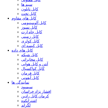
سیم ها
کابل نایلون
کابل تخت
کابل های مقاوم
کابل آلومینیومی
کابل نسوز
کابل چاه ارت
کابل زمینی
کابل کولری
کابل کیسه ای
کابل های داده
کابل شبکه
کابل مخابراتی
آنتن و کابل هوایی
کابل کواکسیال
کابل فرمان
کابل آیفونی
نمایندگی ها
سیمپود
افشار نژاد خراسان
کرمان کابل رادین
اشترانکوه
لگراند