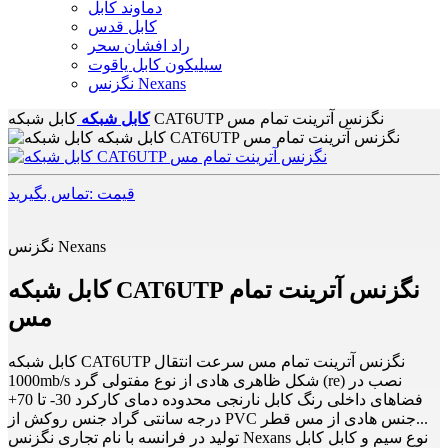
دماوند کابل
کابل قدس
راد افشان سحر
سیلیکون کابل یاقوت
نگزنس Nexans
کابل شبکه CAT6UTP نگزنس آترینت تمام مس
کابل شبکه
قیمت :تماس بگیرید
نگزنس Nexans
کابل شبکه CAT6UTP نگزنس آترینت تمام
مس
کابل شبکه CAT6UTP نگزنس آترینت تمام مس سرعت انتقال
1000mb/s شکل ظاهری هادی از نوع مفتولی گرد (re) نصب در
فضاهای داخلی رنگ کابل نارنجی محدوده دمای کارکرد 30- تا 70+
درجه سانتی گراد جنس روکش از PVC جنس هادی از مس قطر...
تولید در فرانسه با نام تجاری نگزنس Nexans نوع سیم و کابل کابل