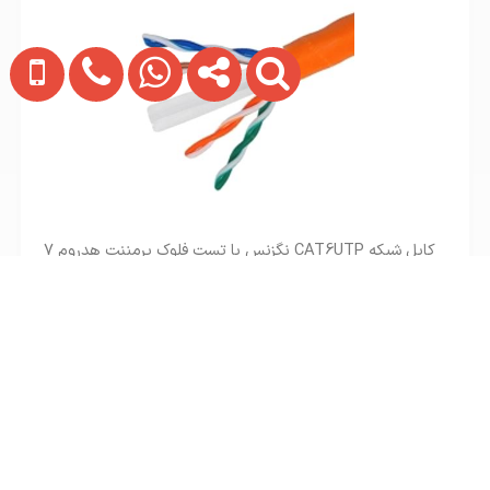
کابل شبکه CAT6UTP نگزنس با تست فلوک پرمننت هدروم 7
تماس بگیرید