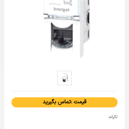
قیمت :تماس بگیرید
لگراند