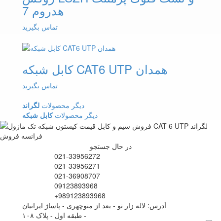
هدروم 7
تماس بگیرید
کابل شبکه CAT6 UTP همدان
تماس بگیرید
دیگر محصولات
لگراند
دیگر محصولات
کابل شبکه
در حال جستجو
021-33956272
021-33956271
021-36908707
09123893968
+989123893968
آدرس: لاله زار نو - بعد از منوچهری - پاساژ ایرانیان
- طبقه اول - پلاک ۱۰۸