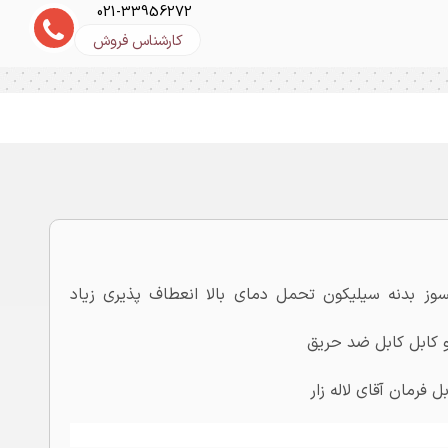
021-33956272
کارشناس فروش
 فرمان 7x0.75 سیلیکون کابل یاقوت اندازه 0.75 نسوز بدنه سیلیکون تحمل دمای بالا انعطاف پذیری زیاد
 و کابل کابل ضد حریق
 فرمان آقای لاله زار