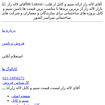
درباره ما
فروش و تامین
استعلام آنلاین
کاتالوگ ها
021-33956272
کارشناس فروش
صفحه اصلی
سیم و کابل
کابل مفتولی