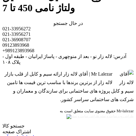
ولتاژ نامی 450 تا 7
در حال جستجو
021-33956272
021-33956271
021-36908707
09123893968
+989123893968
آدرس: لاله زار نو - بعد از منوچهری - پاساژ ایرانیان - طبقه اول -
پلاک ۱۰۸
Mr Lalezar | آقای لاله زار ارائه سیم و کابل از قلب بازار
لاله زار از برترین برندها با مناسب ترین قیمت ها تامین
سیم و کابل پروژه های ساختمانی برای سازندگان و معماران و
شرکت های ساختمانی سراسر کشور.
حقوق معنوی سایت متعلق است به Mr-lalezar
طراحی وب سایت و سئو
جستجو کالا
اشتراک صفحه