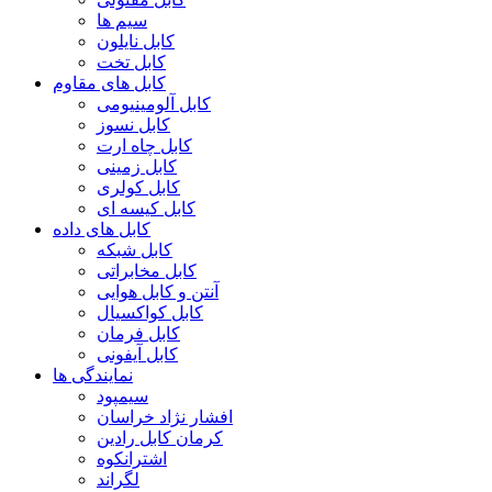
سیم ها
کابل نایلون
کابل تخت
کابل های مقاوم
کابل آلومینیومی
کابل نسوز
کابل چاه ارت
کابل زمینی
کابل کولری
کابل کیسه ای
کابل های داده
کابل شبکه
کابل مخابراتی
آنتن و کابل هوایی
کابل کواکسیال
کابل فرمان
کابل آیفونی
نمایندگی ها
سیمپود
افشار نژاد خراسان
کرمان کابل رادین
اشترانکوه
لگراند