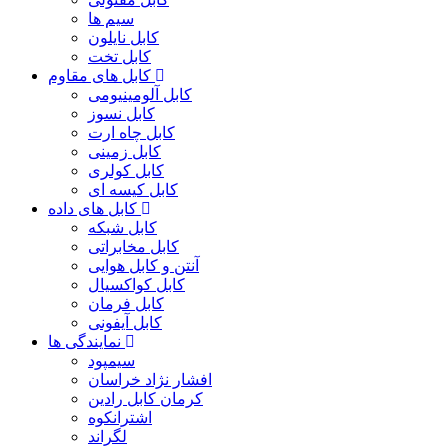
سیم ها
کابل نایلون
کابل تخت
کابل های مقاوم
کابل آلومینیومی
کابل نسوز
کابل چاه ارت
کابل زمینی
کابل کولری
کابل کیسه ای
کابل های داده
کابل شبکه
کابل مخابراتی
آنتن و کابل هوایی
کابل کواکسیال
کابل فرمان
کابل آیفونی
نمایندگی ها
سیمپود
افشار نژاد خراسان
کرمان کابل رادین
اشترانکوه
لگراند