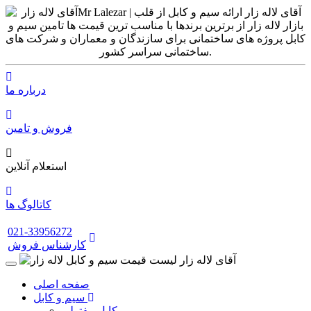
درباره ما
فروش و تامین
استعلام آنلاین
کاتالوگ ها
021-33956272
کارشناس فروش
صفحه اصلی
سیم و کابل
کابل مفتولی