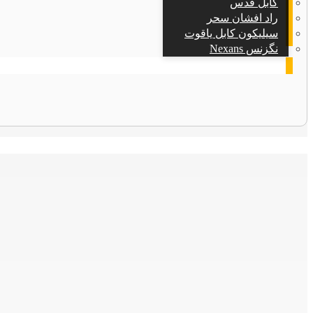
کابل قدس
راد افشان سحر
سیلیکون کابل یاقوت
نگزنس Nexans