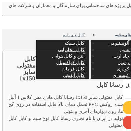
های مقاوم
کابل های داده
 آلومینیومی
کابل شبکه
 نسوز
کابل مخابراتی
 چاه ارت
آنتن و کابل هوایی
کابل
 زمینی
کابل کواکسیال
مفتولی
 کولری
کابل فرمان
سایز
 کیسه ای
کابل آیفونی
1x150
رسانا کابل
کابل مفتولی سایز 1x150 رسانا کابل هادی مس کلاس 1 آنیل
شده روکش PVC تحمل دمای بالا قابل استفاده در روی گچ
ها، روی دیوارهای آجری و بتونی
تولید در ایران با نام تجاری رسانا کابل نوع سیم و کابل کابل
مفتولی