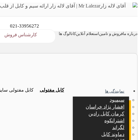
021-33956272
درباره ما
فروش و تامین
استعلام آنلاین
کاتالوگ ها
کارشناس فروش
کابل مفتولی
کابل مفتولی سایز 1x150 رسانا کا
نمایندگی ها
سیمپود
افشار نژاد خراسان
کرمان کابل رادین
اشترانکوه
لگراند
دماوند کابل