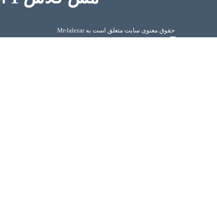
حقوق معنوی سایت متعلق است به Mr-lalezar
021-339
طراحی وب سایت و سئو
021-339
021-369
0912389
 ۱۰۸
 کابل از قلب بازار لاله زار از برترین برندها با مناسب ترین قیمت ها تامی