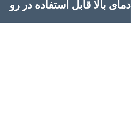
دمای بالا قابل استفاده در رو
56272
56271
08707
3968
+989123893968
آدرس: لاله زار نو - بعد از منوچهری - پاساژ ایرانیان - طبقه اول - پلاک
Mr Lalezar | آقای لاله زار ارائه سیم و
های ساختمانی سراسر کشور.