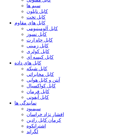
سیم ها
کابل نایلون
کابل تخت
کابل های مقاوم
کابل آلومینیومی
کابل نسوز
کابل چاه ارت
کابل زمینی
کابل کولری
کابل کیسه ای
کابل های داده
کابل شبکه
کابل مخابراتی
آنتن و کابل هوایی
کابل کواکسیال
کابل فرمان
کابل آیفونی
نمایندگی ها
سیمپود
افشار نژاد خراسان
کرمان کابل رادین
اشترانکوه
لگراند