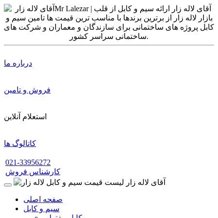
درباره ما
فروش و تامین
استعلام آنلاین
کاتالوگ ها
021-33956272
کارشناس فروش
صفحه اصلی
سیم و کابل
کابل مفتولی