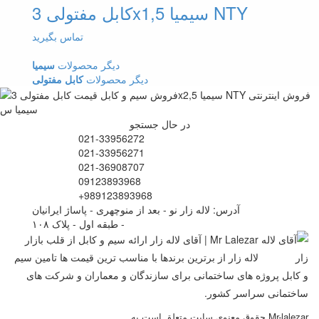
کابل مفتولی 3x1,5 سیمیا NTY
تماس بگیرید
دیگر محصولات
سیمیا
دیگر محصولات
کابل مفتولی
در حال جستجو
021-33956272
021-33956271
021-36908707
09123893968
+989123893968
آدرس: لاله زار نو - بعد از منوچهری - پاساژ ایرانیان
- طبقه اول - پلاک ۱۰۸
Mr Lalezar | آقای لاله زار ارائه سیم و کابل از قلب بازار
لاله زار از برترین برندها با مناسب ترین قیمت ها تامین سیم
و کابل پروژه های ساختمانی برای سازندگان و معماران و شرکت های
ساختمانی سراسر کشور.
حقوق معنوی سایت متعلق است به Mr-lalezar