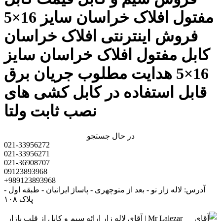
مفتول افلاک خراسان سایز 16×5
فروش اینترنتی افلاک خراسان
کابل مفتول افلاک خراسان سایز
16×5 هدایت مطلوب جریان برق
قابل استفاده در کابل کشی های
نصب ثابت ولتا
در حال جستجو
021-33956272
021-33956271
021-36908707
09123893968
+989123893968
آدرس: لاله زار نو - بعد از منوچهری - پاساژ ایرانیان - طبقه اول -
پلاک ۱۰۸
Mr Lalezar | آقای لاله زار ارائه سیم و کابل از قلب بازار