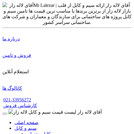
درباره ما
فروش و تامین
استعلام آنلاین
کاتالوگ ها
021-33956272
کارشناس فروش
صفحه اصلی
سیم و کابل
کابل مفتولی