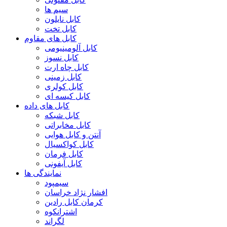
سیم ها
کابل نایلون
کابل تخت
کابل های مقاوم
کابل آلومینیومی
کابل نسوز
کابل چاه ارت
کابل زمینی
کابل کولری
کابل کیسه ای
کابل های داده
کابل شبکه
کابل مخابراتی
آنتن و کابل هوایی
کابل کواکسیال
کابل فرمان
کابل آیفونی
نمایندگی ها
سیمپود
افشار نژاد خراسان
کرمان کابل رادین
اشترانکوه
لگراند