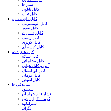
سیم ها
کابل نایلون
کابل تخت
کابل های مقاوم
کابل آلومینیومی
کابل نسوز
کابل چاه ارت
کابل زمینی
کابل کولری
کابل کیسه ای
کابل های داده
کابل شبکه
کابل مخابراتی
آنتن و کابل هوایی
کابل کواکسیال
کابل فرمان
کابل آیفونی
نمایندگی ها
سیمپود
افشار نژاد خراسان
کرمان کابل رادین
اشترانکوه
لگراند