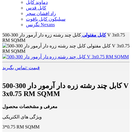
دماوند کابل
کابل قدس
راد افشان سحر
سیلیکون کابل یاقوت
نگزنس Nexans
کابل مفتولی
کابل چند رشته زره دار آرمور دار 300-500 V 3x0.75
RM SQMM
قیمت :تماس بگیرید
کابل چند رشته زره دار آرمور دار 300-500 V
3x0.75 RM SQMM
معرفی و مشخصات محصول
ویژگی های الکتریکی
3*0.75 RM SQMM