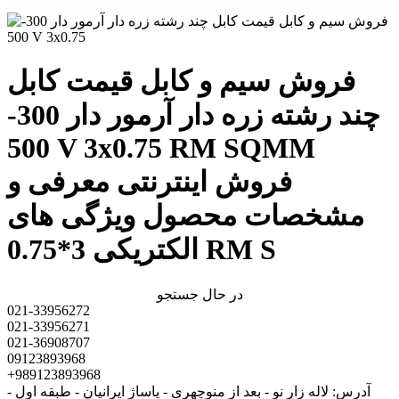
فروش سیم و کابل قیمت کابل
چند رشته زره دار آرمور دار 300-
500 V 3x0.75 RM SQMM
فروش اینترنتی معرفی و
مشخصات محصول ویژگی های
الکتریکی 3*0.75 RM S
در حال جستجو
021-33956272
021-33956271
021-36908707
09123893968
+989123893968
آدرس: لاله زار نو - بعد از منوچهری - پاساژ ایرانیان - طبقه اول -