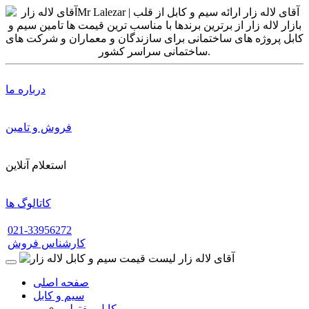
درباره ما
فروش و تامین
استعلام آنلاین
کاتالوگ ها
021-33956272
کارشناس فروش
صفحه اصلی
سیم و کابل
کابل مفتولی