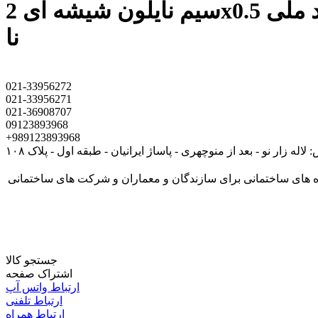
سیم نایلون شیشه ای 2x0.5 راد افشان سحر سایز 0.5 دولایه هادی مسی رنگ شیشه ای استاندارد ملی
نا
021-33956272
021-33956271
021-36908707
09123893968
+989123893968
لاله زار نو - بعد از منوچهری - پاساژ ایرانیان - طبقه اول - پلاک ۱۰۸
کابل پروژه های ساختمانی برای سازندگان و معماران و شرکت های ساختمانی
جستجو کالا
اشتراک صفحه
ارتباط واتس آپ
ارتباط تلفنی
ارتباط همراه