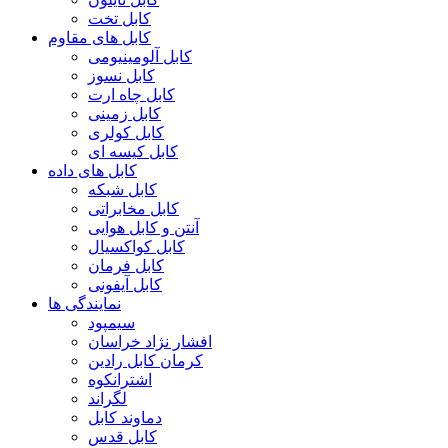
کابل تخت
کابل های مقاوم
کابل آلومینیومی
کابل نسوز
کابل چاه ارت
کابل زمینی
کابل کولری
کابل کیسه ای
کابل های داده
کابل شبکه
کابل مخابراتی
آنتن و کابل هوایی
کابل کواکسیال
کابل فرمان
کابل آیفونی
نمایندگی ها
سیمپود
افشار نژاد خراسان
کرمان کابل رادین
اشترانکوه
لگراند
دماوند کابل
کابل قدس