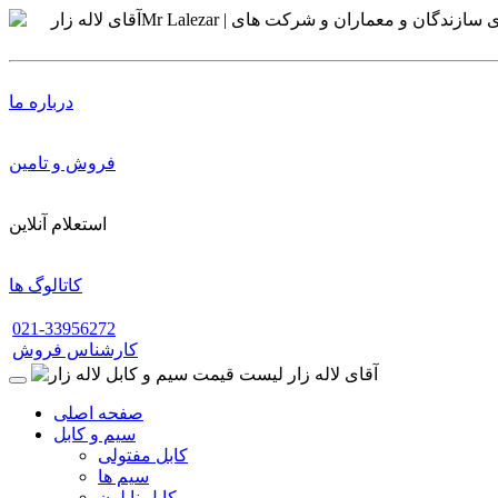
درباره ما
فروش و تامین
استعلام آنلاین
کاتالوگ ها
021-33956272
کارشناس فروش
صفحه اصلی
سیم و کابل
کابل مفتولی
سیم ها
کابل نایلون