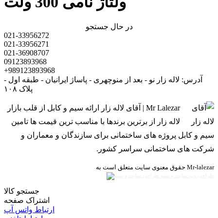
ولتاژ نامی 300 ولت
در حال جستجو
021-33956272
021-33956271
021-36908707
09123893968
+989123893968
آدرس: لاله زار نو - بعد از منوچهری - پاساژ ایرانیان - طبقه اول -
پلاک ۱۰۸
Mr Lalezar | آقای لاله زار ارائه سیم و کابل از قلب بازار
لاله زار از برترین برندها با مناسب ترین قیمت ها تامین
سیم و کابل پروژه های ساختمانی برای سازندگان و معماران و
شرکت های ساختمانی سراسر کشور.
حقوق معنوی سایت متعلق است به Mr-lalezar
طراحی وب سایت و سئو
جستجو کالا
اشتراک صفحه
ارتباط واتس آپ