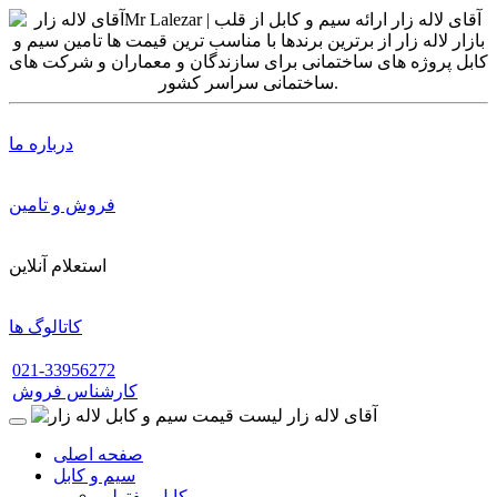
درباره ما
فروش و تامین
استعلام آنلاین
کاتالوگ ها
021-33956272
کارشناس فروش
صفحه اصلی
سیم و کابل
کابل مفتولی