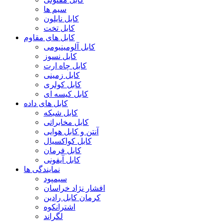
سیم ها
کابل نایلون
کابل تخت
کابل های مقاوم
کابل آلومینیومی
کابل نسوز
کابل چاه ارت
کابل زمینی
کابل کولری
کابل کیسه ای
کابل های داده
کابل شبکه
کابل مخابراتی
آنتن و کابل هوایی
کابل کواکسیال
کابل فرمان
کابل آیفونی
نمایندگی ها
سیمپود
افشار نژاد خراسان
کرمان کابل رادین
اشترانکوه
لگراند