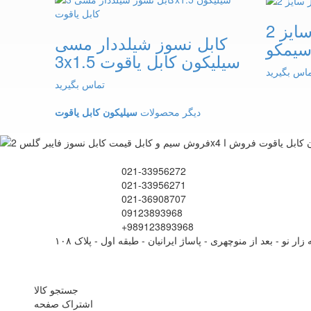
کابل نسوز سایز 2x1.5
کابل نسوز شیلددار مسی
یمکو
3x1.5 سیلیکون کابل یاقوت
اس بگیرید
تماس بگیرید
دیگر محصولات
سیلیکون کابل یاقوت
021-33956272
021-33956271
021-36908707
09123893968
+989123893968
زار نو - بعد از منوچهری - پاساژ ایرانیان - طبقه اول - پلاک ۱۰۸
جستجو کالا
اشتراک صفحه