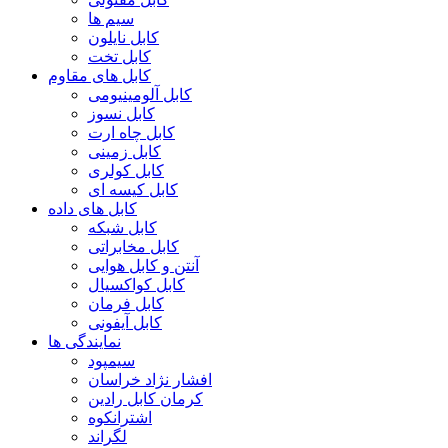
سیم ها
کابل نایلون
کابل تخت
کابل های مقاوم
کابل آلومینیومی
کابل نسوز
کابل چاه ارت
کابل زمینی
کابل کولری
کابل کیسه ای
کابل های داده
کابل شبکه
کابل مخابراتی
آنتن و کابل هوایی
کابل کواکسیال
کابل فرمان
کابل آیفونی
نمایندگی ها
سیمپود
افشار نژاد خراسان
کرمان کابل رادین
اشترانکوه
لگراند