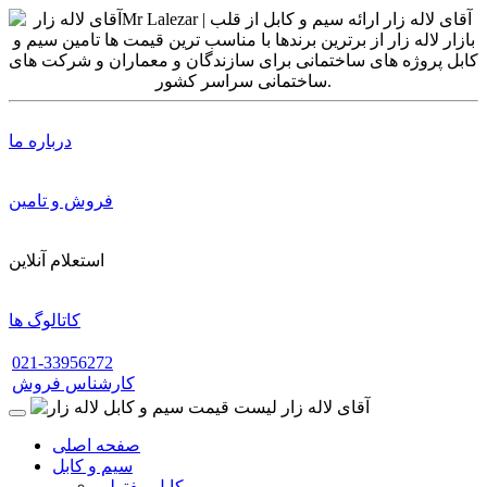
درباره ما
فروش و تامین
استعلام آنلاین
کاتالوگ ها
021-33956272
کارشناس فروش
صفحه اصلی
سیم و کابل
کابل مفتولی