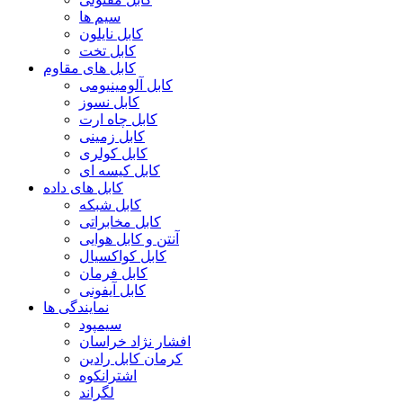
سیم ها
کابل نایلون
کابل تخت
کابل های مقاوم
کابل آلومینیومی
کابل نسوز
کابل چاه ارت
کابل زمینی
کابل کولری
کابل کیسه ای
کابل های داده
کابل شبکه
کابل مخابراتی
آنتن و کابل هوایی
کابل کواکسیال
کابل فرمان
کابل آیفونی
نمایندگی ها
سیمپود
افشار نژاد خراسان
کرمان کابل رادین
اشترانکوه
لگراند