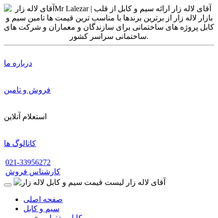
درباره ما
فروش و تامین
استعلام آنلاین
کاتالوگ ها
021-33956272
کارشناس فروش
صفحه اصلی
سیم و کابل
کابل مفتولی