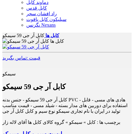
دماوند کابل
کابل قدس
راد افشان سحر
سیلیکون کابل یاقوت
نگزنس Nexans
کابل ها
کابل آر جی 59 سیمکو
قیمت :تماس بگیرید
سیمکو
کابل آر جی 59 سیمکو
کابل آر جی 59 سیمکو - جنس بدنه PVC - هادی های مسی - قابل
استفاده برای دوربین های مدار بسته - شیلد مسی - قیمت مناسب
تولید در ایران با نام تجاری سیمکو نوع سیم و کابل کابل آر جی
برچسب ها :
کابل » سیمکو » گروه کالای کابل ها آقای لاله زار
لیست سیم و کابل سیمکو