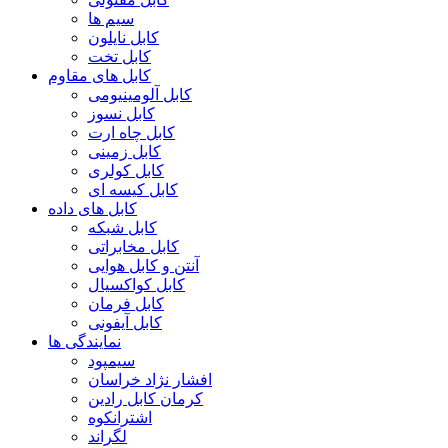
سیم ها
کابل نایلون
کابل تخت
کابل های مقاوم
کابل آلومینیومی
کابل نسوز
کابل چاه ارت
کابل زمینی
کابل کولری
کابل کیسه ای
کابل های داده
کابل شبکه
کابل مخابراتی
آنتن و کابل هوایی
کابل کواکسیال
کابل فرمان
کابل آیفونی
نمایندگی ها
سیمپود
افشار نژاد خراسان
کرمان کابل رادین
اشترانکوه
لگراند