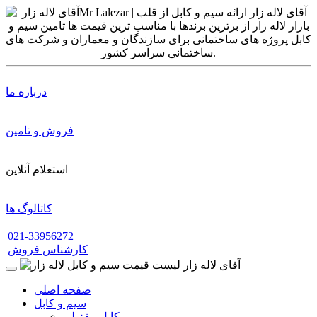
درباره ما
فروش و تامین
استعلام آنلاین
کاتالوگ ها
021-33956272
کارشناس فروش
صفحه اصلی
سیم و کابل
کابل مفتولی