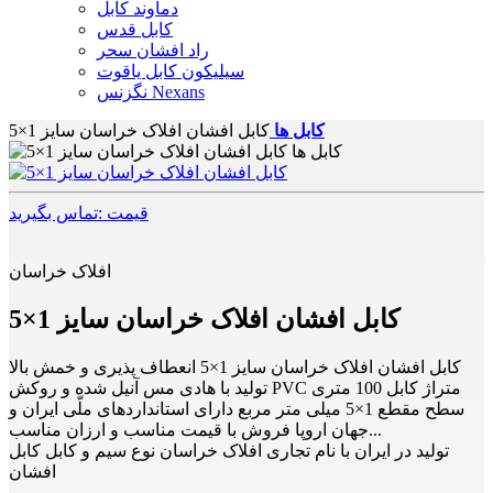
دماوند کابل
کابل قدس
راد افشان سحر
سیلیکون کابل یاقوت
نگزنس Nexans
کابل ها
کابل افشان افلاک خراسان سایز 1×5
قیمت :تماس بگیرید
افلاک خراسان
کابل افشان افلاک خراسان سایز 1×5
کابل افشان افلاک خراسان سایز 1×5 انعطاف پذیری و خمش بالا
تولید با هادی مس آنیل شده و روکش PVC متراژ کابل 100 متری
سطح مقطع 1×5 میلی متر مربع دارای استانداردهای ملّی ایران و
جهان اروپا فروش با قیمت مناسب و ارزان مناسب...
تولید در ایران با نام تجاری افلاک خراسان نوع سیم و کابل کابل
افشان