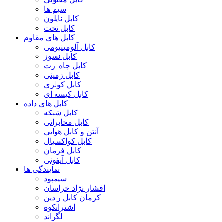
سیم ها
کابل نایلون
کابل تخت
کابل های مقاوم
کابل آلومینیومی
کابل نسوز
کابل چاه ارت
کابل زمینی
کابل کولری
کابل کیسه ای
کابل های داده
کابل شبکه
کابل مخابراتی
آنتن و کابل هوایی
کابل کواکسیال
کابل فرمان
کابل آیفونی
نمایندگی ها
سیمپود
افشار نژاد خراسان
کرمان کابل رادین
اشترانکوه
لگراند