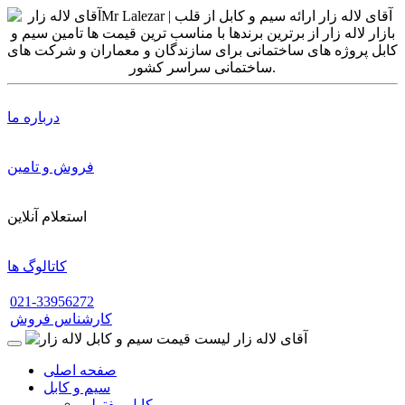
درباره ما
فروش و تامین
استعلام آنلاین
کاتالوگ ها
021-33956272
کارشناس فروش
صفحه اصلی
سیم و کابل
کابل مفتولی