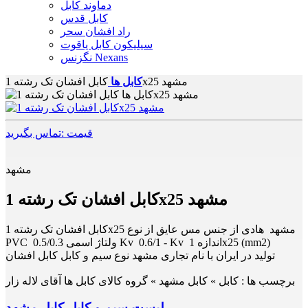
دماوند کابل
کابل قدس
راد افشان سحر
سیلیکون کابل یاقوت
نگزنس Nexans
کابل افشان تک رشته 1x25 مشهد
کابل ها
قیمت :تماس بگیرید
مشهد
کابل افشان تک رشته 1x25 مشهد
کابل افشان تک رشته 1x25 مشهد هادی از جنس مس عایق از نوع
PVC ولتاژ اسمی 0.5/0.3 Kv 0.6/1 - Kv اندازه 1x25 (mm2)
تولید در ایران با نام تجاری مشهد نوع سیم و کابل کابل افشان
برچسب ها :
کابل » کابل مشهد » گروه کالای کابل ها آقای لاله زار
لیست سیم و کابل کابل مشهد