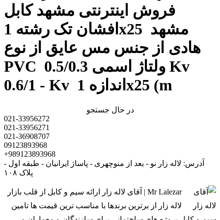
فروش اینترنتی مشهد کابل
افشان تک رشته 1x25 مشهد
هادی از جنس مس عایق از نوع
PVC ولتاژ اسمی 0.5/0.3 Kv
0.6/1 - Kv اندازه 1x25 (m
در حال جستجو
021-33956272
021-33956271
021-36908707
09123893968
+989123893968
آدرس: لاله زار نو - بعد از منوچهری - پاساژ ایرانیان - طبقه اول -
پلاک ۱۰۸
Mr Lalezar | آقای لاله زار ارائه سیم و کابل از قلب بازار
لاله زار از برترین برندها با مناسب ترین قیمت ها تامین
سیم و کابل پروژه های ساختمانی برای سازندگان و معماران و