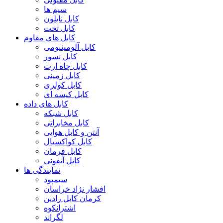
سیم ها
کابل نایلون
کابل تخت
کابل های مقاوم
کابل آلومینیومی
کابل نسوز
کابل چاه ارت
کابل زمینی
کابل کولری
کابل کیسه ای
کابل های داده
کابل شبکه
کابل مخابراتی
آنتن و کابل هوایی
کابل کواکسیال
کابل فرمان
کابل آیفونی
نمایندگی ها
سیمپود
افشار نژاد خراسان
کرمان کابل رادین
اشترانکوه
لگراند