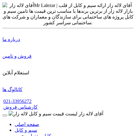
درباره ما
فروش و تامین
استعلام آنلاین
کاتالوگ ها
021-33956272
کارشناس فروش
صفحه اصلی
سیم و کابل
کابل مفتولی