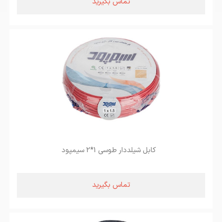
تماس بگیرید
کابل شیلددار طوسی 1*2 سیمپود
تماس بگیرید