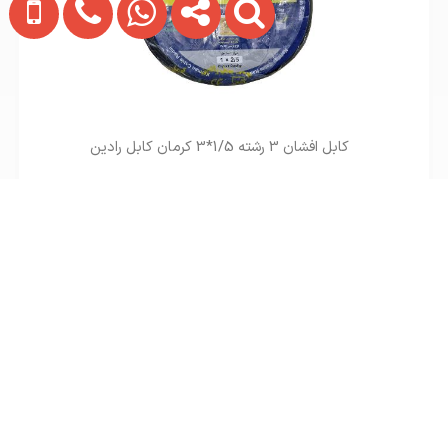
کابل افشان 3 رشته 1/5*3 کرمان کابل رادین
تماس بگیرید