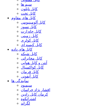
سیم ها
کابل نایلون
کابل تخت
کابل های مقاوم
کابل آلومینیومی
کابل نسوز
کابل چاه ارت
کابل زمینی
کابل کولری
کابل کیسه ای
کابل های داده
کابل شبکه
کابل مخابراتی
آنتن و کابل هوایی
کابل کواکسیال
کابل فرمان
کابل آیفونی
نمایندگی ها
سیمپود
افشار نژاد خراسان
کرمان کابل رادین
اشترانکوه
لگراند