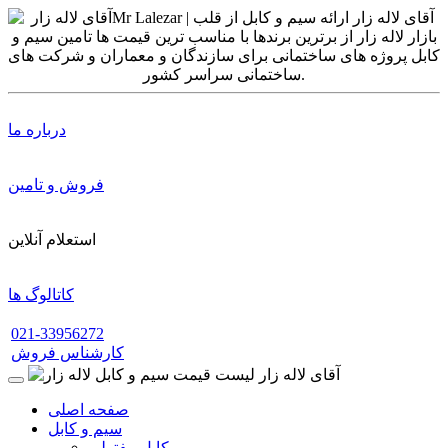
درباره ما
فروش و تامین
استعلام آنلاین
کاتالوگ ها
021-33956272
کارشناس فروش
صفحه اصلی
سیم و کابل
کابل مفتولی