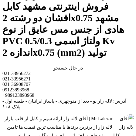
فروش اینترنتی مشهد کابل
افشان دو رشته 2x0.75 مشهد
هادی از جنس مس عایق از نوع
PVC ولتاژ اسمی 0.5/0.3 Kv
اندازه 2x0.75 (mm2) تولید
در حال جستجو
021-33956272
021-33956271
021-36908707
09123893968
+989123893968
آدرس: لاله زار نو - بعد از منوچهری - پاساژ ایرانیان - طبقه اول -
پلاک ۱۰۸
Mr Lalezar | آقای لاله زار ارائه سیم و کابل از قلب بازار
لاله زار از برترین برندها با مناسب ترین قیمت ها تامین
سیم و کابل پروژه های ساختمانی برای سازندگان و معماران و