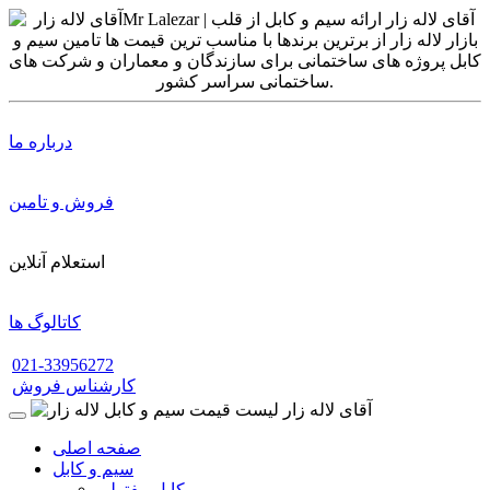
درباره ما
فروش و تامین
استعلام آنلاین
کاتالوگ ها
021-33956272
کارشناس فروش
صفحه اصلی
سیم و کابل
کابل مفتولی