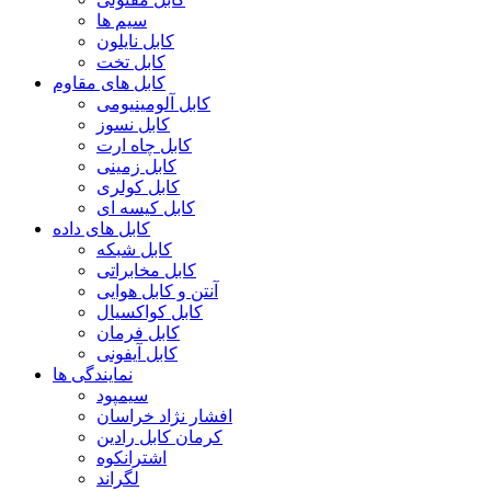
سیم ها
کابل نایلون
کابل تخت
کابل های مقاوم
کابل آلومینیومی
کابل نسوز
کابل چاه ارت
کابل زمینی
کابل کولری
کابل کیسه ای
کابل های داده
کابل شبکه
کابل مخابراتی
آنتن و کابل هوایی
کابل کواکسیال
کابل فرمان
کابل آیفونی
نمایندگی ها
سیمپود
افشار نژاد خراسان
کرمان کابل رادین
اشترانکوه
لگراند