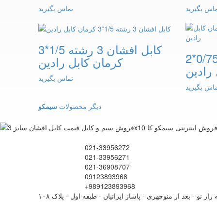
اس بگیرید
تماس بگیرید
کابل افشان 3 رشته 1/5*3
کابل افشان 2 رشته 0/75*2
کرمان کابل رادین
رادین
تماس بگیرید
اس بگیرید
دیگر محصولات
سیمکو
021-33956272
021-33956271
021-36908707
09123893968
+989123893968
زار نو - بعد از منوچهری - پاساژ ایرانیان - طبقه اول - پلاک ۱۰۸