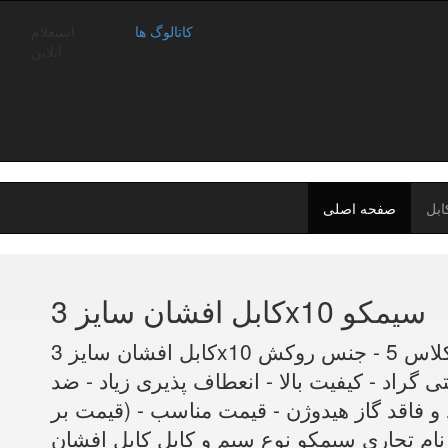
کاتالوگ ها
استعلام
آنلاین
ابل
صفحه اصلی
کابل افشان سایز 3x10 سیمکو
کابل افشان سایز 3x10 سیمکو - هادی مس کلاس 5 - جنس روکش PVC - اندازه
دما تا 70 درجه سانتی گراد - کیفیت بالا - انعطاف پذیری زیاد - ضد
ا نام تجاری سیمکو نوع سیم و کابل کابل افشان