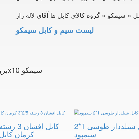
ل » سیمکو » گروه کالای کابل ها آقای لاله زار
لیست سیم و کابل سیمکو
بررسی و مشخصات کابل افشان سایز 3x10 سیمکو
کابل شیلددار طوسی 1*2
سیمپود
کرمان کابل 