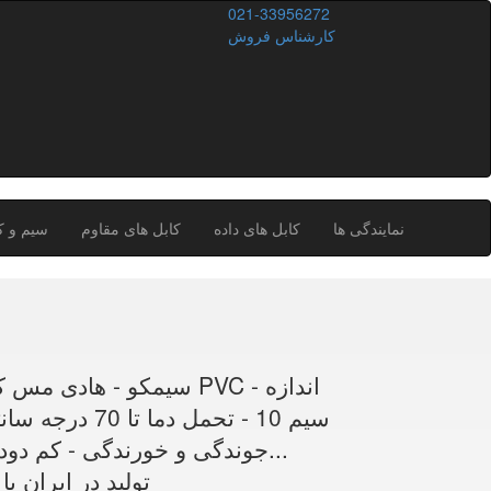
021-33956272
کارشناس فروش
نمایندگی ها
کابل های داده
کابل های مقاوم
سیم و ک
سیم 10 - تحمل 
جوندگی و خورندگی - کم دود و فاقد گاز هیدوژن - قیمت مناسب - (قیمت بر...
تولید در ایران ب