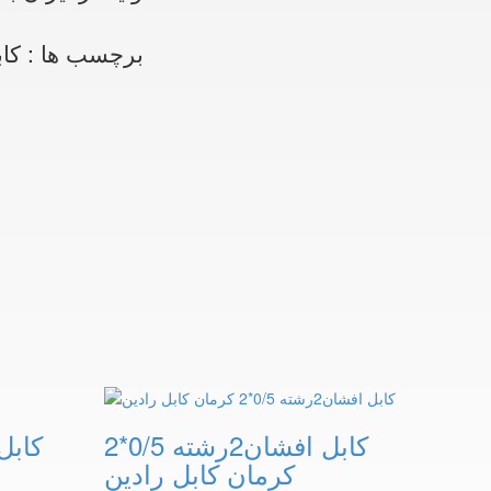
برچسب ها :
کاب
کابل افشان2رشته 0/5*2
کرمان کابل رادین