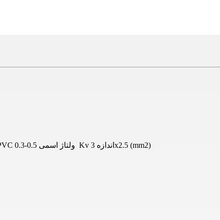
کابل افشان سه رشته 3x2.5 مشهد هادی از جنس مس عایق از نوع PVC ولتاژ اسمی 0.5-0.3 Kv اندازه 3x2.5 (mm2)