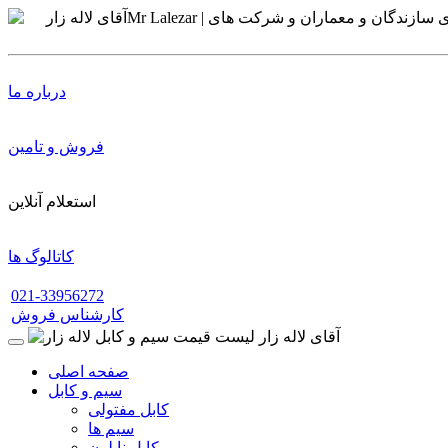
درباره ما
فروش و تامین
استعلام آنلاین
کاتالوگ ها
021-33956272
کارشناس فروش
صفحه اصلی
سیم و کابل
کابل مفتولی
سیم ها
کابل نایلون