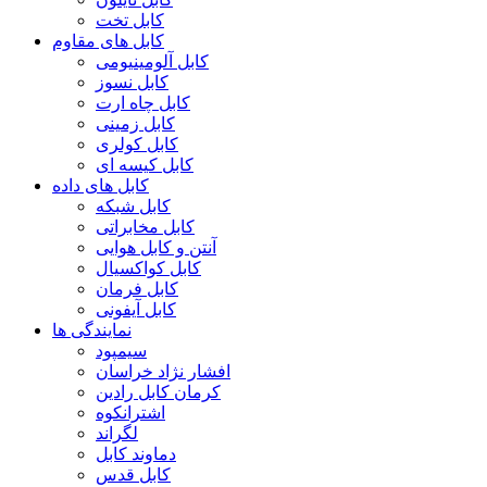
کابل تخت
کابل های مقاوم
کابل آلومینیومی
کابل نسوز
کابل چاه ارت
کابل زمینی
کابل کولری
کابل کیسه ای
کابل های داده
کابل شبکه
کابل مخابراتی
آنتن و کابل هوایی
کابل کواکسیال
کابل فرمان
کابل آیفونی
نمایندگی ها
سیمپود
افشار نژاد خراسان
کرمان کابل رادین
اشترانکوه
لگراند
دماوند کابل
کابل قدس