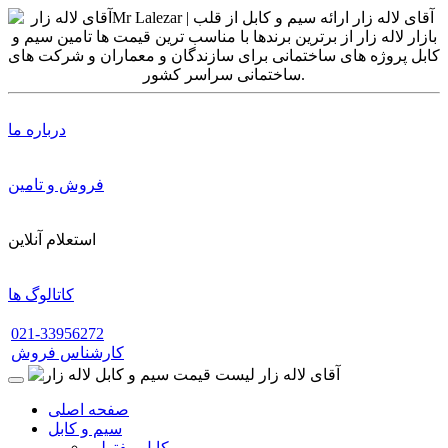
درباره ما
فروش و تامین
استعلام آنلاین
کاتالوگ ها
021-33956272
کارشناس فروش
صفحه اصلی
سیم و کابل
کابل مفتولی