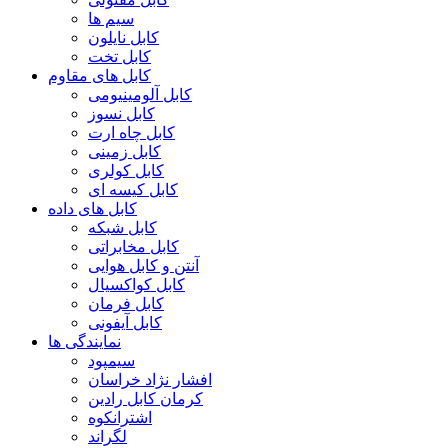
سیم ها
کابل نایلون
کابل تخت
کابل های مقاوم
کابل آلومینیومی
کابل نسوز
کابل چاه ارت
کابل زمینی
کابل کولری
کابل کیسه ای
کابل های داده
کابل شبکه
کابل مخابراتی
آنتن و کابل هوایی
کابل کواکسیال
کابل فرمان
کابل آیفونی
نمایندگی ها
سیمپود
افشار نژاد خراسان
کرمان کابل رادین
اشترانکوه
لگراند