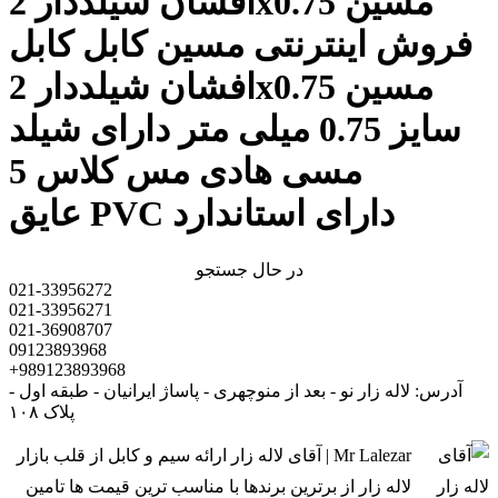
افشان شیلددار 2x0.75 مسین
فروش اینترنتی مسین کابل کابل
افشان شیلددار 2x0.75 مسین
سایز 0.75 میلی متر دارای شیلد
مسی هادی مس کلاس 5
عایق PVC دارای استاندارد
در حال جستجو
021-33956272
021-33956271
021-36908707
09123893968
+989123893968
آدرس: لاله زار نو - بعد از منوچهری - پاساژ ایرانیان - طبقه اول -
پلاک ۱۰۸
Mr Lalezar | آقای لاله زار ارائه سیم و کابل از قلب بازار
لاله زار از برترین برندها با مناسب ترین قیمت ها تامین