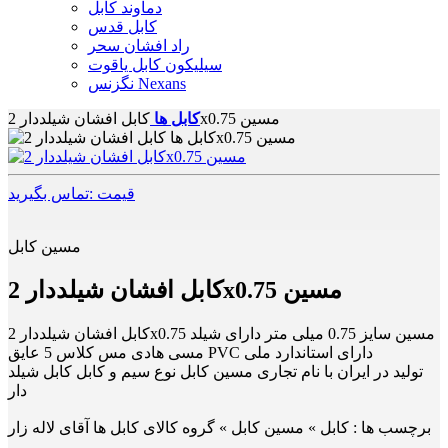
دماوند کابل
کابل قدس
راد افشان سحر
سیلیکون کابل یاقوت
نگزنس Nexans
کابل افشان شیلددار 2x0.75 مسین
کابل ها
قیمت :تماس بگیرید
مسین کابل
کابل افشان شیلددار 2x0.75 مسین
کابل افشان شیلددار 2x0.75 مسین سایز 0.75 میلی متر دارای شیلد
مسی هادی مس کلاس 5 عایق PVC دارای استاندارد ملی
تولید در ایران با نام تجاری مسین کابل نوع سیم و کابل کابل شیلد
دار
برچسب ها :
کابل » مسین کابل » گروه کالای کابل ها آقای لاله زار